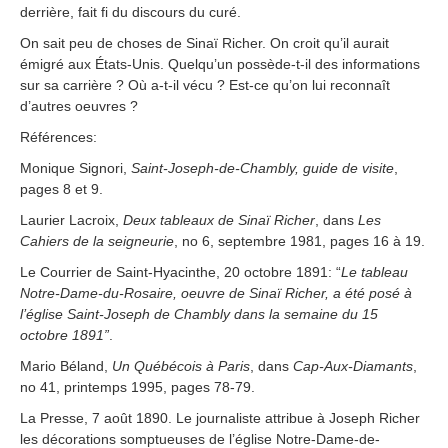
derrière, fait fi du discours du curé.
On sait peu de choses de Sinaï Richer. On croit qu’il aurait
émigré aux États-Unis. Quelqu’un possède-t-il des informations
sur sa carrière ? Où a-t-il vécu ? Est-ce qu’on lui reconnaît
d’autres oeuvres ?
Références:
Monique Signori,
Saint-Joseph-de-Chambly, guide de visite
,
pages 8 et 9.
Laurier Lacroix,
Deux tableaux de Sinaï Richer
, dans
Les
Cahiers de la seigneurie
, no 6, septembre 1981, pages 16 à 19.
Le Courrier de Saint-Hyacinthe, 20 octobre 1891: “
Le tableau
Notre-Dame-du-Rosaire, oeuvre de Sinaï Richer, a été posé à
l’église Saint-Joseph de Chambly dans la semaine du 15
octobre 1891”
.
Mario Béland,
Un Québécois à Paris
, dans
Cap-Aux-Diamants
,
no 41, printemps 1995, pages 78-79.
La Presse, 7 août 1890. Le journaliste attribue à Joseph Richer
les décorations somptueuses de l’église Notre-Dame-de-