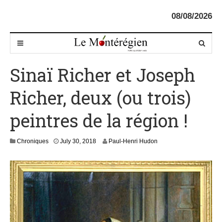
08/08/2026
Sinaï Richer et Joseph
Richer, deux (ou trois)
peintres de la région !
J
Chroniques
July 30, 2018
Paul-Henri Hudon
u
l
y
3
1
,
2
0
1