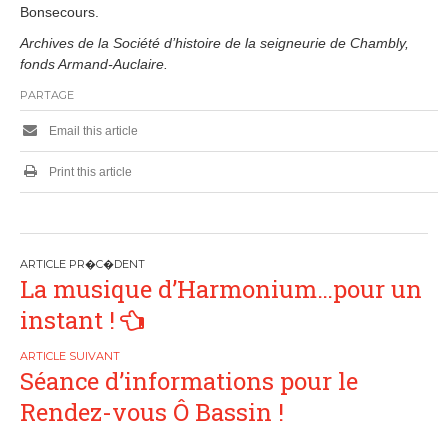
Bonsecours.
Archives de la Société d’histoire de la seigneurie de Chambly,
fonds Armand-Auclaire.
PARTAGE
Email this article
Print this article
P
La musique d’Harmonium…pour un
o
instant !
s
Séance d’informations pour le
t
Rendez-vous Ô Bassin !
n