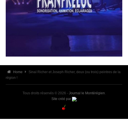
Home
Sinaï Richer et Joseph Richer, deux (ou trois) peintres de la
région !
Tous droits réservés © 2026 -
Journal le Montérégien
.
Site créé par