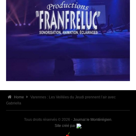
Home
Varennes : Les Veillées du Jeudi prennent l’air avec
Gabriella
Tous droits réservés © 2026 -
Journal le Montérégien
.
Site créé par