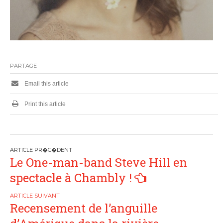
PARTAGE
Email this article
Print this article
P
Le One-man-band Steve Hill en
o
spectacle à Chambly !
s
Recensement de l’anguille
t