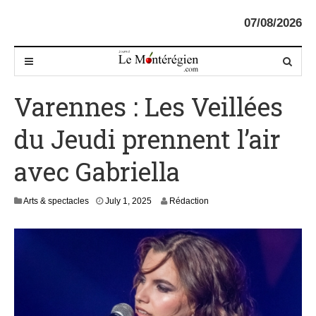
07/08/2026
Varennes : Les Veillées
du Jeudi prennent l’air
avec Gabriella
J
Arts & spectacles
July 1, 2025
Rédaction
u
l
y
1
,
2
0
2
5