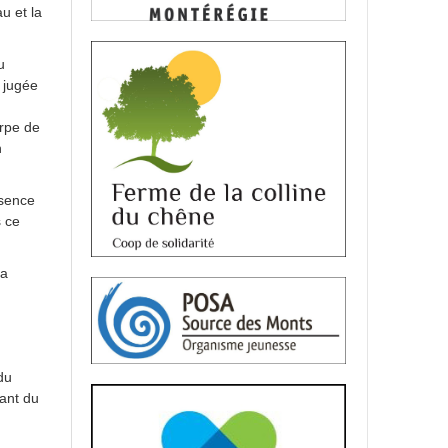
u et la
u
 jugée
arpe de
n
ésence
s ce
la
du
sant du