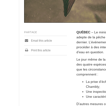
QUÉBEC
– Le minis
PARTAGE
adepte de la pêche 
Email this article
dernier. L’événemen
procéder à des inte
Print this article
d’eau en question.
Le jour même de la 
des quatre espèces d
que les circonstanc
comprennent :
La prise d’éc
Chambly;
Une inspectio
Une caractéri
D’autres mesures on