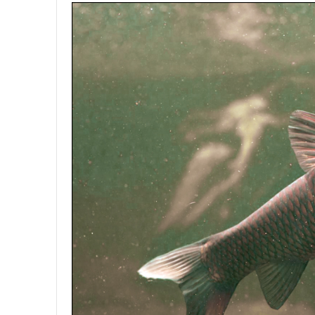
y
2
9
,
2
0
2
0