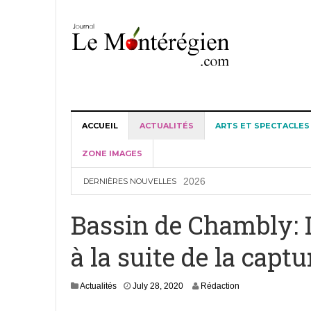
ACCUEIL
ACTUALITÉS
ARTS ET SPECTACLES
ZONE IMAGES
35e année du programme C
2026
DERNIÈRES NOUVELLES
Demi-marathon Sunlife d
Bassin de Chambly: 
Passage cyclopédestre sur
à la suite de la capt
6, 2026
Fête estivale de Marievill
J
Actualités
July 28, 2020
Rédaction
Place au Festival Rouville
u
l