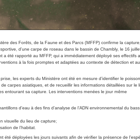
tère des Forêts, de la Faune et des Parcs (MFFP) confirme la capture
sportive, d’une carpe de roseau dans le bassin de Chambly, le 16 juille
t a été rapporté au MFFP, qui a immédiatement déployé ses effectifs a
rventions à la fois promptes et adaptées au contexte de détection et au
prise, les experts du Ministère ont été en mesure d’identifier le poisso
e carpes asiatiques, et de recueillir les informations détaillées sur le l
es entourant sa capture. Les interventions menées le jour même
hantillons d’eau à des fins d’analyse de l’ADN environnemental du bass
n visuelle du lieu de capture;
sation de l’habitat.
t été déployées les jours suivants afin de vérifier la présence de l’esp