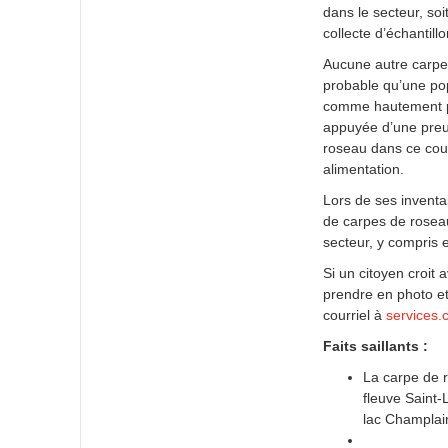
dans le secteur, so
collecte d’échantil
Aucune autre carpe 
probable qu’une pop
comme hautement pri
appuyée d’une preu
roseau dans ce cour
alimentation.
Lors de ses inventai
de carpes de roseau
secteur, y compris
Si un citoyen croit
prendre en photo et
courriel à
services.
Faits saillants :
La carpe de r
fleuve Saint-
lac Champlain 