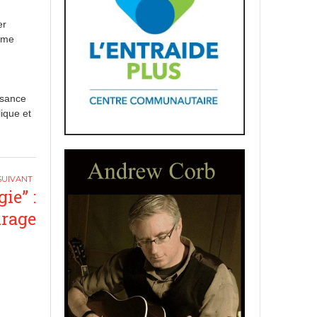
er
omme
isance
lique et
ie” :
urage