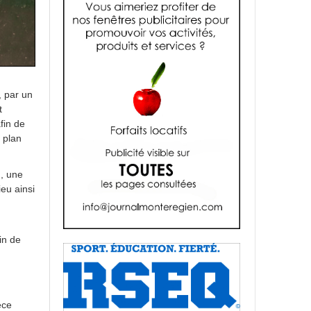
, par un
t
fin de
 plan
n, une
ieu ainsi
in de
èce