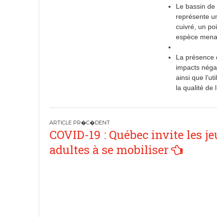
Le bassin de 
représente un
cuivré, un po
espèce mena
La présence d
impacts négat
ainsi que l’u
la qualité de 
P
COVID-19 : Québec invite les j
o
adultes à se mobiliser
s
t
n