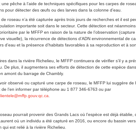
it une pêche à l’aide de techniques spécifiques pour les carpes de rosea
lons pour détecter des œufs ou des larves dans la colonne d’eau.
de roseau n’a été capturée après trois jours de recherches et il est pe
ulation importante soit dans le secteur. Cette détection est néanmoins
oritaire par le MFFP en raison de la nature de l’observation (capture
ve visuelle), la récurrence de détections d’ADN environnemental de c
s d’eau et la présence d’habitats favorables à sa reproduction et à so
res dans la rivière Richelieu, le MFFP continuera de vérifier s’il y a pr
. De plus, il augmentera ses efforts de détection de cette espèce dan
 en amont du barrage de Chambly.
 avoir observé ou capturé une carpe de roseau, le MFFP lui suggère de 
 de l’en informer par téléphone au 1 877 346-6763 ou par
clientele@mffp.gouv.qc.ca
.
oseau pourrait provenir des Grands Lacs où l’espèce est déjà établie, 
Laurent où un individu a été capturé en 2016, ou encore du bassin ver
qui est relié à la rivière Richelieu.